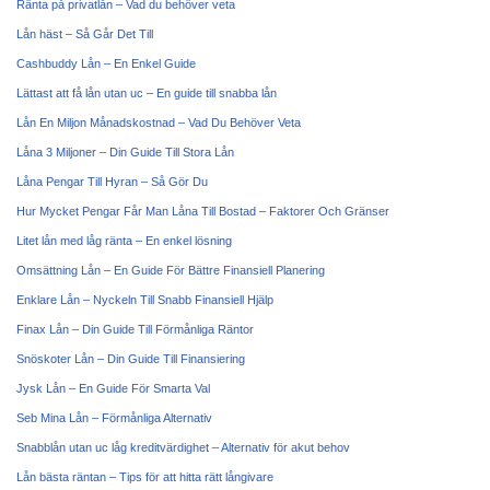
Ränta på privatlån – Vad du behöver veta
Lån häst – Så Går Det Till
Cashbuddy Lån – En Enkel Guide
Lättast att få lån utan uc – En guide till snabba lån
Lån En Miljon Månadskostnad – Vad Du Behöver Veta
Låna 3 Miljoner – Din Guide Till Stora Lån
Låna Pengar Till Hyran – Så Gör Du
Hur Mycket Pengar Får Man Låna Till Bostad – Faktorer Och Gränser
Litet lån med låg ränta – En enkel lösning
Omsättning Lån – En Guide För Bättre Finansiell Planering
Enklare Lån – Nyckeln Till Snabb Finansiell Hjälp
Finax Lån – Din Guide Till Förmånliga Räntor
Snöskoter Lån – Din Guide Till Finansiering
Jysk Lån – En Guide För Smarta Val
Seb Mina Lån – Förmånliga Alternativ
Snabblån utan uc låg kreditvärdighet – Alternativ för akut behov
Lån bästa räntan – Tips för att hitta rätt långivare