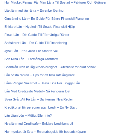
Hur Mycket Pengar Får Man Låna Till Bostad – Faktorer Och Gränser
Litet lån med låg ränta – En enkel lösning
Omsättning Lån – En Guide För Bättre Finansiell Planering
Enklare Lån – Nyckeln Till Snabb Finansiell Hjälp
Finax Lån – Din Guide Till Förmånliga Räntor
Snöskoter Lån – Din Guide Till Finansiering
Jysk Lån – En Guide För Smarta Val
Seb Mina Lån – Förmånliga Alternativ
Snabblån utan uc låg kreditvärdighet – Alternativ för akut behov
Lån bästa räntan – Tips för att hitta rätt långivare
Låna Pengar Säkerhet – Bästa Tips För Trygga Lån
Lån Med Creditsafe Medel – Så Fungerar Det
Svea Svårt Att Få Lån – Bankernas Nya Regler
Kreditkortet för personer utan kredit – En Ny Start
Lån Utan Lön – Möjligt Eller Inte?
Nya lån med Creditsafe – Enklare kreditkontroll
Hur mycket får låna – En snabbguide för bostadsköpare