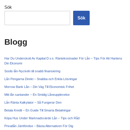
Sök
Sök
Blogg
Har Du Underskott Av Kapital D.v.s. Räntekostnader För Lån – Tips För Att Hantera
Din Ekonomi
Soslis lån-Nyckeln till snabb finansiering
Lån Pengarna Direkt – Snabba och Enkla Lösningar
Morrow Bank Lån – Din Väg Till Ekonomisk Frihet
Mitt lån santander – En Smidig Låneupplevelse
Lån Ränta Kalkylator – Så Fungerar Den
Betala Kredit – En Guide Till Smarta Betalningar
Köpa Hus Under Marknadsvärde Lån – Tips och Råd
Privatlån Jämförelse – Bästa Alternativen För Dig