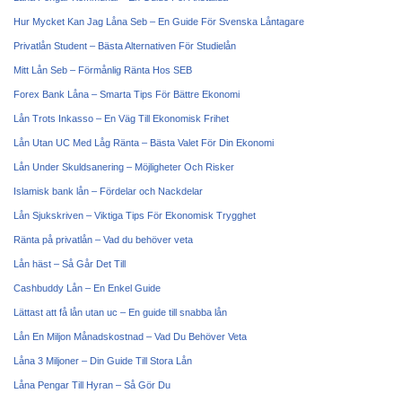
Hur Mycket Kan Jag Låna Seb – En Guide För Svenska Låntagare
Privatlån Student – Bästa Alternativen För Studielån
Mitt Lån Seb – Förmånlig Ränta Hos SEB
Forex Bank Låna – Smarta Tips För Bättre Ekonomi
Lån Trots Inkasso – En Väg Till Ekonomisk Frihet
Lån Utan UC Med Låg Ränta – Bästa Valet För Din Ekonomi
Lån Under Skuldsanering – Möjligheter Och Risker
Islamisk bank lån – Fördelar och Nackdelar
Lån Sjukskriven – Viktiga Tips För Ekonomisk Trygghet
Ränta på privatlån – Vad du behöver veta
Lån häst – Så Går Det Till
Cashbuddy Lån – En Enkel Guide
Lättast att få lån utan uc – En guide till snabba lån
Lån En Miljon Månadskostnad – Vad Du Behöver Veta
Låna 3 Miljoner – Din Guide Till Stora Lån
Låna Pengar Till Hyran – Så Gör Du