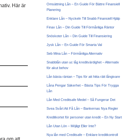
Omsättning Lån – En Guide För Bättre Finansiell
ativ. Här är
Planering
Enklare Lån – Nyckeln Till Snabb Finansiell Hjälp
Finax Lån – Din Guide Till Förmånliga Räntor
Snöskoter Lån – Din Guide Till Finansiering
Jysk Lån – En Guide För Smarta Val
Seb Mina Lån – Förmånliga Alternativ
Snabblån utan uc låg kreditvärdighet – Alternativ
för akut behov
Lån bästa räntan – Tips för att hitta rätt långivare
Låna Pengar Säkerhet – Bästa Tips För Trygga
Lån
Lån Med Creditsafe Medel – Så Fungerar Det
Svea Svårt Att Få Lån – Bankernas Nya Regler
Kreditkortet för personer utan kredit – En Ny Start
Lån Utan Lön – Möjligt Eller Inte?
Nya lån med Creditsafe – Enklare kreditkontroll
ara om att