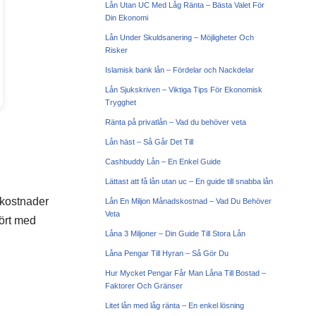
Lån Utan UC Med Låg Ränta – Bästa Valet För
Din Ekonomi
Lån Under Skuldsanering – Möjligheter Och
Risker
Islamisk bank lån – Fördelar och Nackdelar
Lån Sjukskriven – Viktiga Tips För Ekonomisk
Trygghet
Ränta på privatlån – Vad du behöver veta
Lån häst – Så Går Det Till
Cashbuddy Lån – En Enkel Guide
Lättast att få lån utan uc – En guide till snabba lån
e kostnader
Lån En Miljon Månadskostnad – Vad Du Behöver
Veta
fört med
Låna 3 Miljoner – Din Guide Till Stora Lån
Låna Pengar Till Hyran – Så Gör Du
Hur Mycket Pengar Får Man Låna Till Bostad –
Faktorer Och Gränser
Litet lån med låg ränta – En enkel lösning