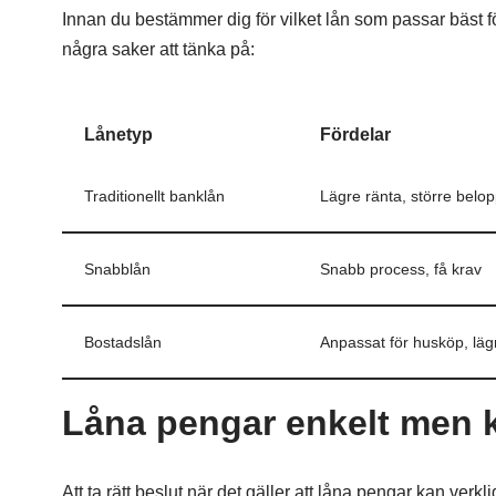
Innan du bestämmer dig för vilket lån som passar bäst för
några saker att tänka på:
Lånetyp
Fördelar
Traditionellt banklån
Lägre ränta, större belop
Snabblån
Snabb process, få krav
Bostadslån
Anpassat för husköp, läg
Låna pengar enkelt men k
Att ta rätt beslut när det gäller att låna pengar kan verk