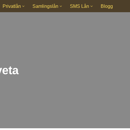
Privatlån
Samlingslån
SMS Lån
Blogg
veta