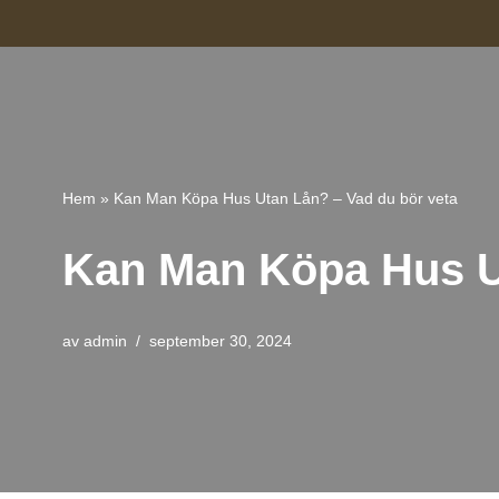
Hoppa
till
innehåll
Hem
»
Kan Man Köpa Hus Utan Lån? – Vad du bör veta
Kan Man Köpa Hus Ut
av
admin
september 30, 2024