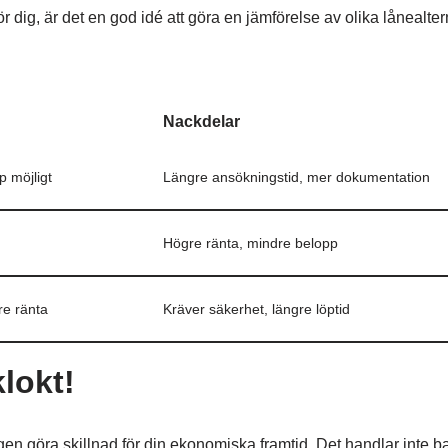
 dig, är det en god idé att göra en jämförelse av olika lånealtern
Nackdelar
p möjligt
Längre ansökningstid, mer dokumentation
Högre ränta, mindre belopp
re ränta
Kräver säkerhet, längre löptid
lokt!
ligen göra skillnad för din ekonomiska framtid. Det handlar inte b