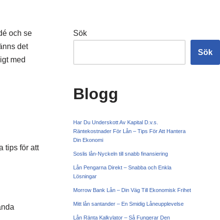
idé och se
Sök
änns det
Sök
ligt med
Blogg
Har Du Underskott Av Kapital D.v.s.
Räntekostnader För Lån – Tips För Att Hantera
Din Ekonomi
tips för att
Soslis lån-Nyckeln till snabb finansiering
Lån Pengarna Direkt – Snabba och Enkla
Lösningar
Morrow Bank Lån – Din Väg Till Ekonomisk Frihet
Mitt lån santander – En Smidig Låneupplevelse
vända
Lån Ränta Kalkylator – Så Fungerar Den