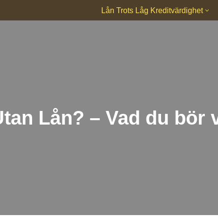
Lån Trots Låg Kreditvärdighet
an Lån? – Vad du bör 