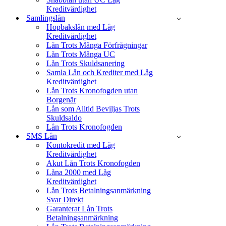
Kreditvärdighet
Samlingslån
Hopbakslån med Låg
Kreditvärdighet
Lån Trots Många Förfrågningar
Lån Trots Många UC
Lån Trots Skuldsanering
Samla Lån och Krediter med Låg
Kreditvärdighet
Lån Trots Kronofogden utan
Borgenär
Lån som Alltid Beviljas Trots
Skuldsaldo
Lån Trots Kronofogden
SMS Lån
Kontokredit med Låg
Kreditvärdighet
Akut Lån Trots Kronofogden
Låna 2000 med Låg
Kreditvärdighet
Lån Trots Betalningsanmärkning
Svar Direkt
Garanterat Lån Trots
Betalningsanmärkning