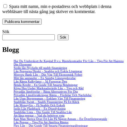
Spara mitt namn, min e-postadress och webbplats i denna
webbläsare till nästa gång jag skriver en kommentar.
Sök
Sök
Blogg
Har Du Underskott Av Kapital D.v.s. Räntekostnader För Lån – Tips För Att Hantera
Din Ekonomi
Soslis lån-Nyckeln till snabb finansiering
Lån Pengarna Direkt – Snabba och Enkla Lösningar
Morrow Bank Lån – Din Väg Till Ekonomisk Frihet
Mitt lån santander – En Smidig Låneupplevelse
Lån Ränta Kalkylator – Så Fungerar Den
Betala Kredit – En Guide Till Smarta Betalningar
Köpa Hus Under Marknadsvärde Lån – Tips och Råd
Privatlån Jämförelse – Bästa Alternativen För Dig
Privatlån Länsförsäkringar Ränta – Fördelar Och Nackdelar
Lån Utan Borgensman – Enklare Väg Till Finansiering
Snabblån Swish – Snabb Finansiering På Ett Klick
Lån MoneyGo – Få Snabbt Och Enkelt
Isolis Lån Flashback – En Djupdykning
Snabblån Lista – Din Guide Till Snabba Lån
Att låna pengar – Vad du behöver veta
Kan Man Skriva Över Ett Lån På Någon Annan – En Överföringsguide
Lån Pengar – Tips För Att Jämföra Räntor
Flex Lån – Din Guide Till Smarta Finansieringslösningar