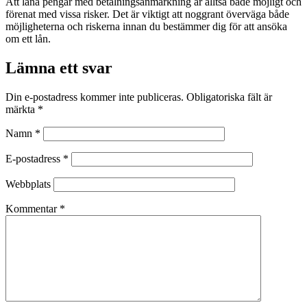
Att låna pengar med betalningsanmärkning är alltså både möjligt och
förenat med vissa risker. Det är viktigt att noggrant överväga både
möjligheterna och riskerna innan du bestämmer dig för att ansöka
om ett lån.
Lämna ett svar
Din e-postadress kommer inte publiceras.
Obligatoriska fält är
märkta
*
Namn
*
E-postadress
*
Webbplats
Kommentar
*