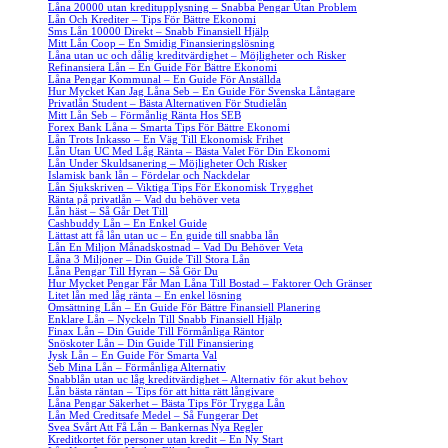
Låna 20000 utan kreditupplysning – Snabba Pengar Utan Problem
Lån Och Krediter – Tips För Bättre Ekonomi
Sms Lån 10000 Direkt – Snabb Finansiell Hjälp
Mitt Lån Coop – En Smidig Finansieringslösning
Låna utan uc och dålig kreditvärdighet – Möjligheter och Risker
Refinansiera Lån – En Guide För Bättre Ekonomi
Låna Pengar Kommunal – En Guide För Anställda
Hur Mycket Kan Jag Låna Seb – En Guide För Svenska Låntagare
Privatlån Student – Bästa Alternativen För Studielån
Mitt Lån Seb – Förmånlig Ränta Hos SEB
Forex Bank Låna – Smarta Tips För Bättre Ekonomi
Lån Trots Inkasso – En Väg Till Ekonomisk Frihet
Lån Utan UC Med Låg Ränta – Bästa Valet För Din Ekonomi
Lån Under Skuldsanering – Möjligheter Och Risker
Islamisk bank lån – Fördelar och Nackdelar
Lån Sjukskriven – Viktiga Tips För Ekonomisk Trygghet
Ränta på privatlån – Vad du behöver veta
Lån häst – Så Går Det Till
Cashbuddy Lån – En Enkel Guide
Lättast att få lån utan uc – En guide till snabba lån
Lån En Miljon Månadskostnad – Vad Du Behöver Veta
Låna 3 Miljoner – Din Guide Till Stora Lån
Låna Pengar Till Hyran – Så Gör Du
Hur Mycket Pengar Får Man Låna Till Bostad – Faktorer Och Gränser
Litet lån med låg ränta – En enkel lösning
Omsättning Lån – En Guide För Bättre Finansiell Planering
Enklare Lån – Nyckeln Till Snabb Finansiell Hjälp
Finax Lån – Din Guide Till Förmånliga Räntor
Snöskoter Lån – Din Guide Till Finansiering
Jysk Lån – En Guide För Smarta Val
Seb Mina Lån – Förmånliga Alternativ
Snabblån utan uc låg kreditvärdighet – Alternativ för akut behov
Lån bästa räntan – Tips för att hitta rätt långivare
Låna Pengar Säkerhet – Bästa Tips För Trygga Lån
Lån Med Creditsafe Medel – Så Fungerar Det
Svea Svårt Att Få Lån – Bankernas Nya Regler
Kreditkortet för personer utan kredit – En Ny Start