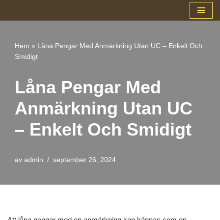
Hoppa
till
Hem
»
Låna Pengar Med Anmärkning Utan UC – Enkelt Och
innehåll
Smidigt
Låna Pengar Med
Anmärkning Utan UC
– Enkelt Och Smidigt
av
admin
september 26, 2024
Att låna pengar med en anmärkning kan kännas som en