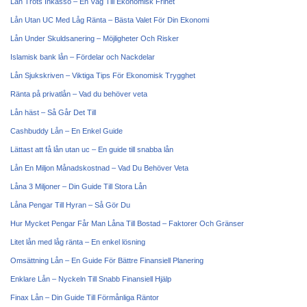
Lån Trots Inkasso – En Väg Till Ekonomisk Frihet
Lån Utan UC Med Låg Ränta – Bästa Valet För Din Ekonomi
Lån Under Skuldsanering – Möjligheter Och Risker
Islamisk bank lån – Fördelar och Nackdelar
Lån Sjukskriven – Viktiga Tips För Ekonomisk Trygghet
Ränta på privatlån – Vad du behöver veta
Lån häst – Så Går Det Till
Cashbuddy Lån – En Enkel Guide
Lättast att få lån utan uc – En guide till snabba lån
Lån En Miljon Månadskostnad – Vad Du Behöver Veta
Låna 3 Miljoner – Din Guide Till Stora Lån
Låna Pengar Till Hyran – Så Gör Du
Hur Mycket Pengar Får Man Låna Till Bostad – Faktorer Och Gränser
Litet lån med låg ränta – En enkel lösning
Omsättning Lån – En Guide För Bättre Finansiell Planering
Enklare Lån – Nyckeln Till Snabb Finansiell Hjälp
Finax Lån – Din Guide Till Förmånliga Räntor