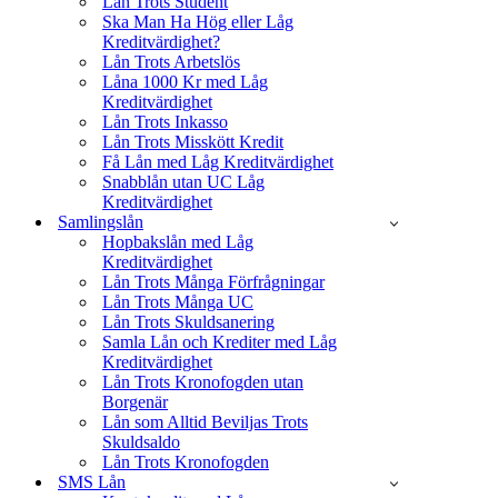
Lån Trots Student
Ska Man Ha Hög eller Låg
Kreditvärdighet?
Lån Trots Arbetslös
Låna 1000 Kr med Låg
Kreditvärdighet
Lån Trots Inkasso
Lån Trots Misskött Kredit
Få Lån med Låg Kreditvärdighet
Snabblån utan UC Låg
Kreditvärdighet
Samlingslån
Hopbakslån med Låg
Kreditvärdighet
Lån Trots Många Förfrågningar
Lån Trots Många UC
Lån Trots Skuldsanering
Samla Lån och Krediter med Låg
Kreditvärdighet
Lån Trots Kronofogden utan
Borgenär
Lån som Alltid Beviljas Trots
Skuldsaldo
Lån Trots Kronofogden
SMS Lån