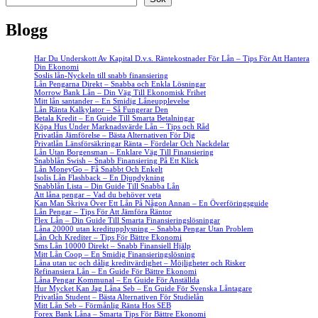
Blogg
Har Du Underskott Av Kapital D.v.s. Räntekostnader För Lån – Tips För Att Hantera
Din Ekonomi
Soslis lån-Nyckeln till snabb finansiering
Lån Pengarna Direkt – Snabba och Enkla Lösningar
Morrow Bank Lån – Din Väg Till Ekonomisk Frihet
Mitt lån santander – En Smidig Låneupplevelse
Lån Ränta Kalkylator – Så Fungerar Den
Betala Kredit – En Guide Till Smarta Betalningar
Köpa Hus Under Marknadsvärde Lån – Tips och Råd
Privatlån Jämförelse – Bästa Alternativen För Dig
Privatlån Länsförsäkringar Ränta – Fördelar Och Nackdelar
Lån Utan Borgensman – Enklare Väg Till Finansiering
Snabblån Swish – Snabb Finansiering På Ett Klick
Lån MoneyGo – Få Snabbt Och Enkelt
Isolis Lån Flashback – En Djupdykning
Snabblån Lista – Din Guide Till Snabba Lån
Att låna pengar – Vad du behöver veta
Kan Man Skriva Över Ett Lån På Någon Annan – En Överföringsguide
Lån Pengar – Tips För Att Jämföra Räntor
Flex Lån – Din Guide Till Smarta Finansieringslösningar
Låna 20000 utan kreditupplysning – Snabba Pengar Utan Problem
Lån Och Krediter – Tips För Bättre Ekonomi
Sms Lån 10000 Direkt – Snabb Finansiell Hjälp
Mitt Lån Coop – En Smidig Finansieringslösning
Låna utan uc och dålig kreditvärdighet – Möjligheter och Risker
Refinansiera Lån – En Guide För Bättre Ekonomi
Låna Pengar Kommunal – En Guide För Anställda
Hur Mycket Kan Jag Låna Seb – En Guide För Svenska Låntagare
Privatlån Student – Bästa Alternativen För Studielån
Mitt Lån Seb – Förmånlig Ränta Hos SEB
Forex Bank Låna – Smarta Tips För Bättre Ekonomi