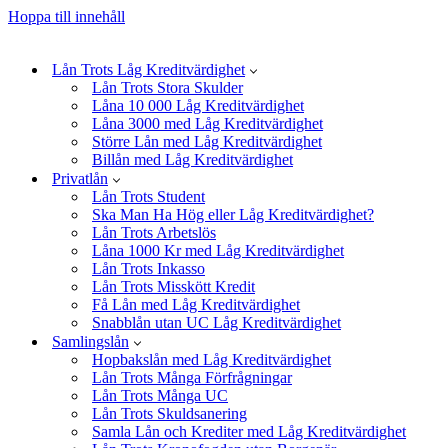
Hoppa till innehåll
Lån Trots Låg Kreditvärdighet
Lån Trots Stora Skulder
Låna 10 000 Låg Kreditvärdighet
Låna 3000 med Låg Kreditvärdighet
Större Lån med Låg Kreditvärdighet
Billån med Låg Kreditvärdighet
Privatlån
Lån Trots Student
Ska Man Ha Hög eller Låg Kreditvärdighet?
Lån Trots Arbetslös
Låna 1000 Kr med Låg Kreditvärdighet
Lån Trots Inkasso
Lån Trots Misskött Kredit
Få Lån med Låg Kreditvärdighet
Snabblån utan UC Låg Kreditvärdighet
Samlingslån
Hopbakslån med Låg Kreditvärdighet
Lån Trots Många Förfrågningar
Lån Trots Många UC
Lån Trots Skuldsanering
Samla Lån och Krediter med Låg Kreditvärdighet