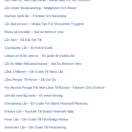
Lån Utan UC Med Låg Ränta – Bästa Valet För Din Ekonomi
Lån Under Skuldsanering – Möjligheter Och Risker
Islamisk bank lån – Fördelar och Nackdelar
Lån Sjukskriven – Viktiga Tips För Ekonomisk Trygghet
Ränta på privatlån – Vad du behöver veta
Lån häst – Så Går Det Till
Cashbuddy Lån – En Enkel Guide
Lättast att få lån utan uc – En guide till snabba lån
Lån En Miljon Månadskostnad – Vad Du Behöver Veta
Låna 3 Miljoner – Din Guide Till Stora Lån
Låna Pengar Till Hyran – Så Gör Du
Hur Mycket Pengar Får Man Låna Till Bostad – Faktorer Och Gränser
Litet lån med låg ränta – En enkel lösning
Omsättning Lån – En Guide För Bättre Finansiell Planering
Enklare Lån – Nyckeln Till Snabb Finansiell Hjälp
Finax Lån – Din Guide Till Förmånliga Räntor
Snöskoter Lån – Din Guide Till Finansiering